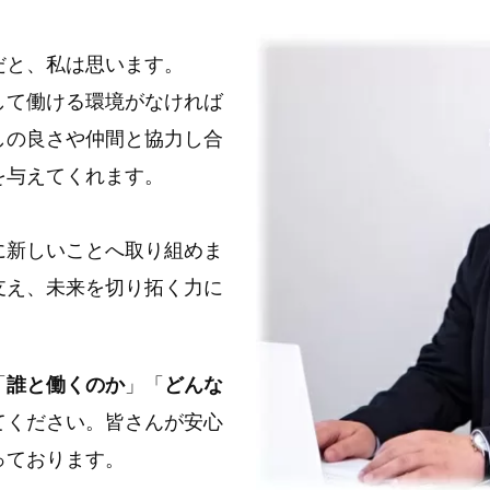
だと、私は思います。
して働ける環境がなければ
しの良さや仲間と協力し合
を与えてくれます。
に新しいことへ取り組めま
支え、未来を切り拓く力に
「
誰と働くのか
」「
どんな
てください。
皆さんが安心
っております。