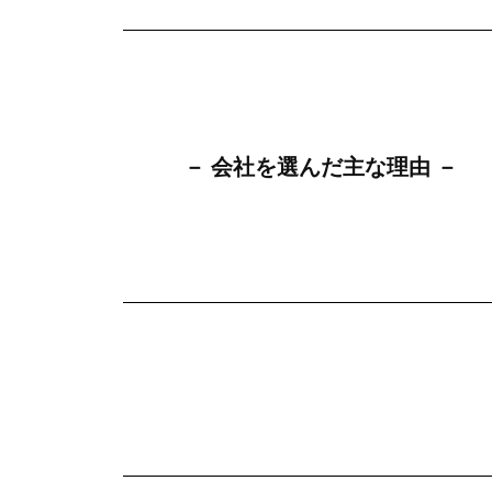
－ 会社を
選んだ主な理由 －