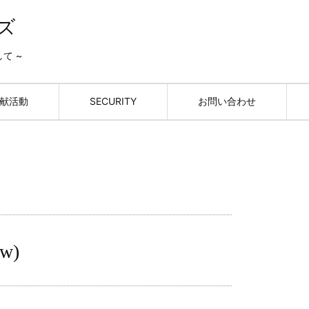
ズ
して ~
献活動
SECURITY
お問い合わせ
ew
)