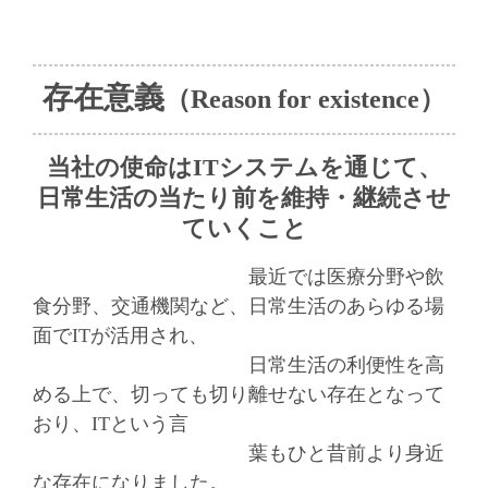
存在意義
（Reason for existence）
当
社の使命はI
Tシステムを通じて、
日常生活の当たり前を維持・継続させ
ていくこと
最近では医療分野や飲
食分野、交通機関など、日常生活のあらゆる場
面でITが活用
され、
日常生活の利便性を
高
める上で、切っても切り離せない存在となって
おり、
ITという言
葉
もひと昔前より身近
な存在になりました。