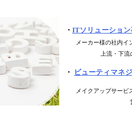
・
ITソリューション
メーカー様の社内イ
上流・下流の隔て
・
ビューティマネ
メイクアップサービ
営業支援およ